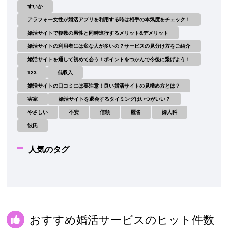
すいか
アラフォー女性が婚活アプリを利用する時は相手の本気度をチェック！
婚活サイトで複数の男性と同時進行するメリット&デメリット
婚活サイトの利用者には変な人が多いの？サービスの見分け方をご紹介
婚活サイトを通して初めて会う！ポイントをつかんで今後に繋げよう！
123
低収入
婚活サイトの口コミには要注意！良い婚活サイトの見極め方とは？
実家
婚活サイトを退会するタイミングはいつがいい？
やさしい
不安
信頼
匿名
婦人科
彼氏
人気のタグ
おすすめ婚活サービスのヒット件数