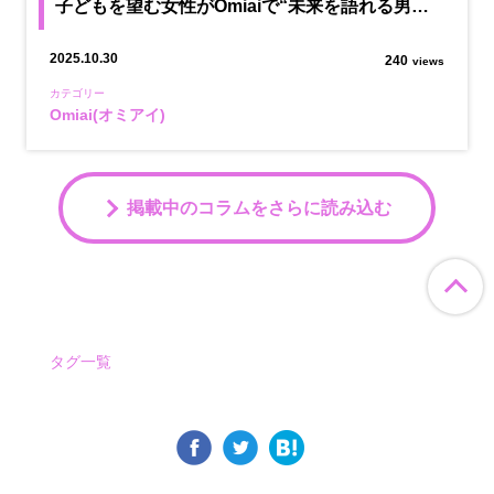
子どもを望む女性がOmiaiで“未来を語れる男…
2025.10.30
240
views
カテゴリー
Omiai(オミアイ)
掲載中のコラムをさらに読み込む
ペ
タグ一覧