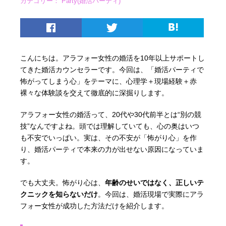
カテゴリー：
Party(婚活パーティ)
こんにちは。アラフォー女性の婚活を10年以上サポートし
てきた婚活カウンセラーです。今回は、「婚活パーティで
怖がってしまう心」をテーマに、心理学＋現場経験＋赤
裸々な体験談を交えて徹底的に深掘りします。
アラフォー女性の婚活って、20代や30代前半とは“別の競
技”なんですよね。頭では理解していても、心の奥はいつ
も不安でいっぱい。実は、その不安が「怖がり心」を作
り、婚活パーティで本来の力が出せない原因になっていま
す。
でも大丈夫。怖がり心は、
年齢のせいではなく、正しいテ
クニックを知らないだけ
。今回は、婚活現場で実際にアラ
フォー女性が成功した方法だけを紹介します。