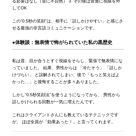
る必要はなし（逆に不自然） 3. その後は普通に視線を外
してOK
この“0.5秒の笑顔”は、相手に「話しかけやすい」と感じさ
せる最強の非言語コミュニケーションです。
●体験談：無表情で怖がられていた私の黒歴史
私は昔、目が合うとすぐ視線をそらし、緊張で無表情にな
っていました。 結果、男性からは 「冷たそう」 「話しか
けづらい」 と誤解されてしまい、後で「もっと笑えばよ
かった…」と後悔することが多々ありました。
しかし“0.5秒笑顔法”を使うようになってから、 男性から
話しかけられる回数が一気に増えたんです。
これはクライアントさんにも教えているテクニックです
が、 ほぼ全員が「効果あった！」と言ってくれます。