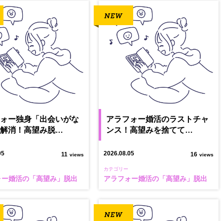
フォー独身「出会いがな
アラフォー婚活のラストチャ
を解消！高望み脱…
ンス！高望みを捨てて…
05
2026.08.05
11
16
views
views
カテゴリー
ォー婚活の「高望み」脱出
アラフォー婚活の「高望み」脱出