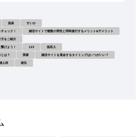
温泉
すいか
をチェック！
婚活サイトで複数の男性と同時進行するメリット&デメリット
け方をご紹介
に繋げよう！
123
低収入
方とは？
実家
婚活サイトを退会するタイミングはいつがいい？
婦人科
彼氏
ム