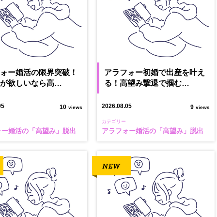
フォー婚活の限界突破！
アラフォー初婚で出産を叶え
もが欲しいなら高…
る！高望み撃退で掴む…
05
2026.08.05
10
9
views
views
カテゴリー
ォー婚活の「高望み」脱出
アラフォー婚活の「高望み」脱出