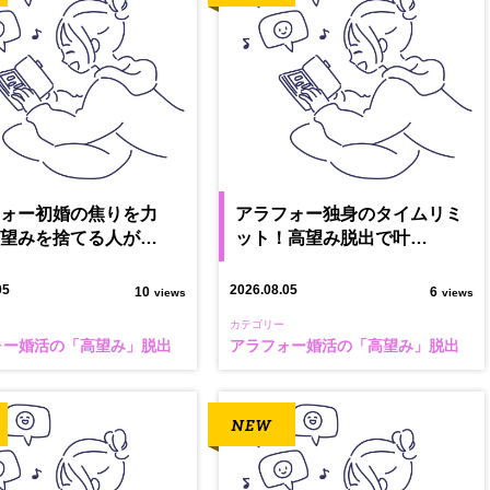
フォー初婚の焦りを力
アラフォー独身のタイムリミ
高望みを捨てる人が…
ット！高望み脱出で叶…
05
2026.08.05
10
6
views
views
カテゴリー
ォー婚活の「高望み」脱出
アラフォー婚活の「高望み」脱出