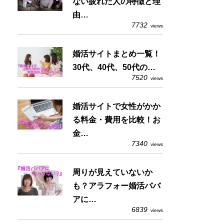
ない疲れた人の特徴と理
由…
7732
views
婚活サイトまとめ一覧！
30代、40代、50代の…
7520
views
婚活サイトで女性がかか
る料金・費用を比較！お
金…
7340
views
周りが見えていないか
も？アラフォー婚活ババ
アに…
6839
views