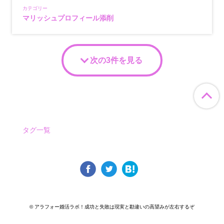
カテゴリー
マリッシュプロフィール添削
次の3件を見る
ペ
タグ一覧
© アラフォー婚活ラボ！成功と失敗は現実と勘違いの高望みが左右するぞ