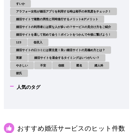
すいか
アラフォー女性が婚活アプリを利用する時は相手の本気度をチェック！
婚活サイトで複数の男性と同時進行するメリット&デメリット
婚活サイトの利用者には変な人が多いの？サービスの見分け方をご紹介
婚活サイトを通して初めて会う！ポイントをつかんで今後に繋げよう！
123
低収入
婚活サイトの口コミには要注意！良い婚活サイトの見極め方とは？
実家
婚活サイトを退会するタイミングはいつがいい？
やさしい
不安
信頼
匿名
婦人科
彼氏
人気のタグ
おすすめ婚活サービスのヒット件数