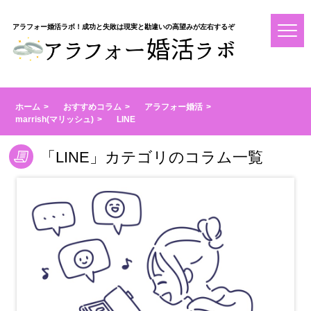
アラフォー婚活ラボ！成功と失敗は現実と勘違いの高望みが左右するぞ
ホーム
おすすめコラム
アラフォー婚活
marrish(マリッシュ)
LINE
「LINE」カテゴリのコラム一覧