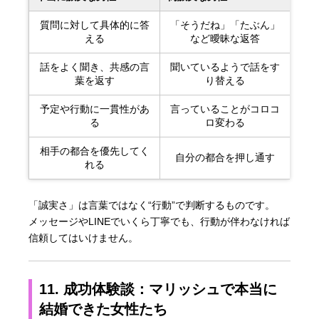
質問に対して具体的に答
「そうだね」「たぶん」
える
など曖昧な返答
話をよく聞き、共感の言
聞いているようで話をす
葉を返す
り替える
予定や行動に一貫性があ
言っていることがコロコ
る
ロ変わる
相手の都合を優先してく
自分の都合を押し通す
れる
「誠実さ」は言葉ではなく“行動”で判断するものです。
メッセージやLINEでいくら丁寧でも、行動が伴わなければ
信頼してはいけません。
11. 成功体験談：マリッシュで本当に
結婚できた女性たち