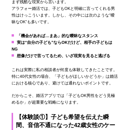
まず残酷な現実から言います。
アラフォー婚活では、子どもOKと明確に言ってくれる男
性はけっこういます。しかし、その中には次のような“曖
昧なOK”も多いです。
「機会があれば…まあ」的な曖昧なスタンス
実は“自分の子ども”ならOKだけど、相手の子どもは
NG
想像だけで言ってるため、いざ現実を見ると逃げる
これは実際に私の相談者が何度も体験してきたことです。
特に40代女性の場合、「子どもがほしいかどうか」は婚活
における核心であり、避けては通れないポイントです。
だからこそ、婚活アプリでは「子どもOK男性をどう見極
めるか」が超重要な戦略になります。
【体験談①】子ども希望を伝えた瞬
間、音信不通になった42歳女性のケー