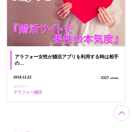
アラフォー女性が婚活アプリを利用する時は相手
の…
2018.12.22
3327
views
カテゴリー
アラフォー婚活
ペ