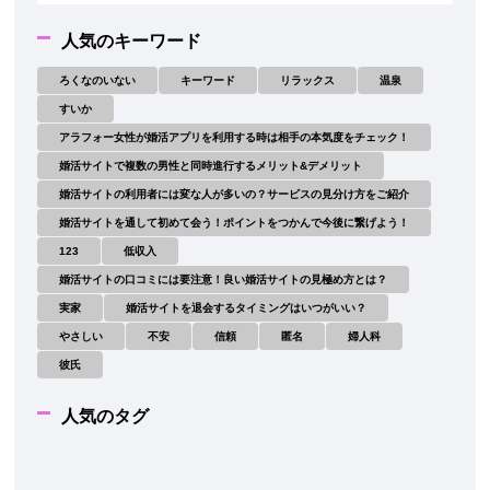
人気のキーワード
ろくなのいない
キーワード
リラックス
温泉
すいか
アラフォー女性が婚活アプリを利用する時は相手の本気度をチェック！
婚活サイトで複数の男性と同時進行するメリット&デメリット
婚活サイトの利用者には変な人が多いの？サービスの見分け方をご紹介
婚活サイトを通して初めて会う！ポイントをつかんで今後に繋げよう！
123
低収入
婚活サイトの口コミには要注意！良い婚活サイトの見極め方とは？
実家
婚活サイトを退会するタイミングはいつがいい？
やさしい
不安
信頼
匿名
婦人科
彼氏
人気のタグ