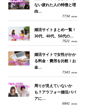
ない疲れた人の特徴と理
由…
7734
views
婚活サイトまとめ一覧！
30代、40代、50代の…
7521
views
婚活サイトで女性がかか
る料金・費用を比較！お
金…
7343
views
周りが見えていないか
も？アラフォー婚活ババ
アに…
6841
views