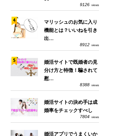
9126
views
マリッシュのお気に入り
機能とは？いいねを引き
出…
8912
views
婚活サイトで既婚者の見
分け方と特徴！騙されて
慰…
8388
views
婚活サイトの決め手は成
婚率をチェックすべし
7804
views
婚活アプリでうまくいか