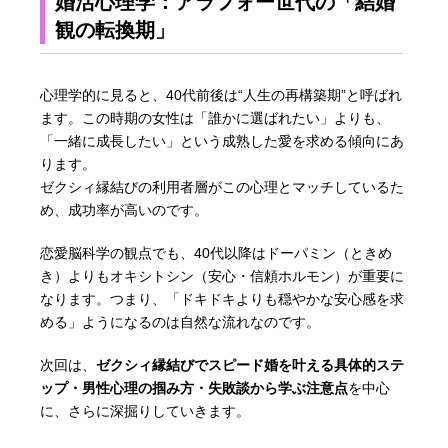
婚活心理学：アラフォー世代の「結婚
観の転換期」
心理学的に見ると、40代前後は“人生の再構築期”と呼ばれ
ます。この時期の女性は「誰かに選ばれたい」よりも、
「一緒に成長したい」という成熟した愛を求める傾向にあ
ります。
ゼクシィ縁結びの利用者層がこの心理とマッチしているた
め、成功率が高いのです。
恋愛脳科学の観点でも、40代以降はドーパミン（ときめ
き）よりもオキシトシン（安心・信頼ホルモン）が重要に
なります。つまり、「ドキドキよりも穏やかな安心感を求
める」ようになるのは自然な流れなのです。
次回は、
ゼクシィ縁結びでスピード婚を叶える具体的ステ
ップ・男性心理の掴み方・失敗談から学ぶ注意点
を中心
に、さらに深掘りしていきます。