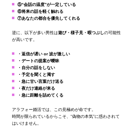
⑤“会話の温度”が一定している
⑥将来の話を軽く触れる
⑦あなたの都合を優先してくれる
逆に、以下が多い男性は
遊び・様子見・暇つぶし
の可能性
が高いです。
・返信が遅い or 波が激しい
・デートの提案が曖昧
・自分の話をしない
・予定を聞くと濁す
・急に甘い言葉だけ送る
・夜だけ連絡が来る
・急に距離を詰めてくる
アラフォー婚活では、この見極めが命です。
時間が限られているからこそ、“偽物の本気”に惑わされて
はいけません。