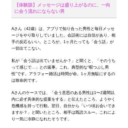
【体験談】メッセージは盛り上がるのに、一向
に会う流れにならない男
Aさん（42歳）は、アプリで知り合った男性と毎日メッセ
ージをやり取りしていました。会話術には自信があり、相
手の反応もいい。ところが、1ヶ月たっても「会う話」が
一切出てこない。
私が「会う話は出ていませんか？」と聞くと、「そのうち
って感じで…」との返事。これ、典型的な“暇つぶし男
性”です。アラフォー婚活は時間が命。1ヶ月無駄にするの
は致命的です。
Aさんのケースでは、「会う意思のある男性は1〜2週間以
内に必ず具体的な提案をする」と伝えたところ、ようやく
危機感を持って行動。翌日、自分から「いつ頃お会いでき
ますか？」と聞いたところ、相手は既読スルー。これによ
り一気に冷静になれたそうです。