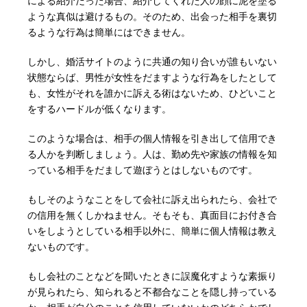
による紹介だった場合、紹介してくれた人の顔に泥を塗る
ような真似は避けるもの。そのため、出会った相手を裏切
るような行為は簡単にはできません。
しかし、婚活サイトのように共通の知り合いが誰もいない
状態ならば、男性が女性をだますような行為をしたとして
も、女性がそれを誰かに訴える術はないため、ひどいこと
をするハードルが低くなります。
このような場合は、相手の個人情報を引き出して信用でき
る人かを判断しましょう。人は、勤め先や家族の情報を知
っている相手をだまして遊ぼうとはしないものです。
もしそのようなことをして会社に訴え出られたら、会社で
の信用を無くしかねません。そもそも、真面目にお付き合
いをしようとしている相手以外に、簡単に個人情報は教え
ないものです。
もし会社のことなどを聞いたときに誤魔化すような素振り
が見られたら、知られると不都合なことを隠し持っている