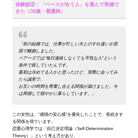
体験談②：「ペースが合う人」を選んで再婚で
きた（38歳・看護師）
「前の結婚では、仕事が忙しい夫とのすれ違いが原
因で離婚しました。
ペアーズでは“毎日連絡しなくても平気な人”という
条件で探していたんです。
最初は冷めてる人かと思ったけど、実際に会ってみ
たら誠実で、
お互いの時間を尊重し合える関係が築けました。今
は再婚して穏やかに暮らしています。」
この女性は、“感情の安心感”を優先したことで、長続きす
る関係を得ています。
恋愛心理学では「自己決定理論（Self-Determination
Theory）」という考え方があり、