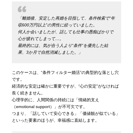
「離婚後、安定した再婚を目指して、条件検索で“年
収600万円以上”の男性に絞っていました。
何人か会いましたが、話しても仕事の愚痴ばかりで
心が疲れてしまって…。
最終的には、気が合う人より“条件”を優先した結
果、3か月で自然消滅しました。」
このケースは、“条件フィルター婚活”の典型的な落とし穴
です。
経済的な安定は確かに重要ですが、“心の安定”がなければ
長く続きません。
心理学的に、人間関係の持続には「情緒的支え
（emotional support）」が不可欠です。
つまり、「話していて安心できる」「価値観が似ている」
といった要素のほうが、幸福感に直結します。