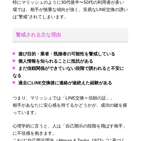
特にマリッシュのように30代後半〜50代の利用者が多い
場では、相手が慎重な傾向が強く、安易なLINE交換の誘い
は“警戒”されてしまいます。
警戒される主な理由
遊び目的・業者・既婚者の可能性を警戒している
個人情報を知られることに抵抗がある
まだ信頼関係ができていない段階で誘われると不安に
なる
過去にLINE交換後に連絡が途絶えた経験がある
つまり、マリッシュでは「LINE交換＝信頼の証」。
相手があなたに安心感を持てるかどうかが、成功の鍵を握
っています。
心理学的に言うと、人は「自己開示の段階を飛ばす相手」
に不信感を抱きます。
これは“自己開示理論（Altman & Taylor, 1973）”に基づく