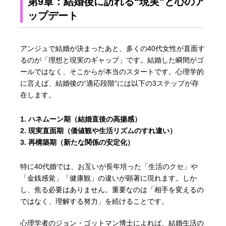
第9章：結婚後に訪れる“現実”と心のア
ップデート
アンジュで結婚が決まったあと、多くの40代女性が直面す
るのが「理想と現実のギャップ」です。結婚した瞬間がゴ
ールではなく、そこからが本当のスタートです。心理学的
に言えば、結婚後の“適応段階”には以下の3ステップが存
在します。
ハネムーン期（結婚直後の高揚感）
現実直面期（価値観や生活リズムのすれ違い）
再構築期（新たな関係の安定化）
特に40代婚では、お互いが長年培った「生活のクセ」や
「金銭感覚」「健康観」の違いが顕著に現れます。しか
し、焦る必要はありません。重要なのは「相手を変えるの
ではなく、理解する努力」を続けることです。
心理学者のジョン・ゴットマン博士によれば、結婚生活の