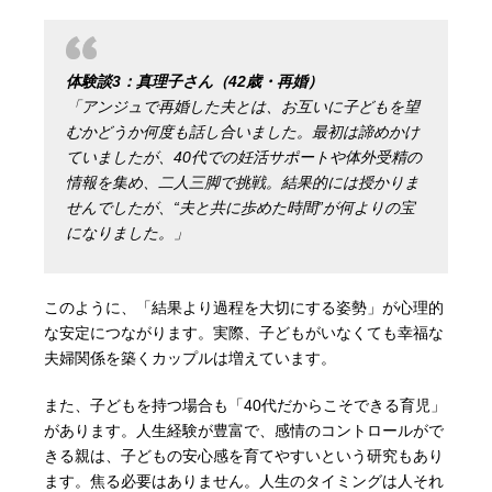
体験談3：真理子さん（42歳・再婚）
「アンジュで再婚した夫とは、お互いに子どもを望
むかどうか何度も話し合いました。最初は諦めかけ
ていましたが、40代での妊活サポートや体外受精の
情報を集め、二人三脚で挑戦。結果的には授かりま
せんでしたが、“夫と共に歩めた時間”が何よりの宝
になりました。」
このように、「結果より過程を大切にする姿勢」が心理的
な安定につながります。実際、子どもがいなくても幸福な
夫婦関係を築くカップルは増えています。
また、子どもを持つ場合も「40代だからこそできる育児」
があります。人生経験が豊富で、感情のコントロールがで
きる親は、子どもの安心感を育てやすいという研究もあり
ます。焦る必要はありません。人生のタイミングは人それ