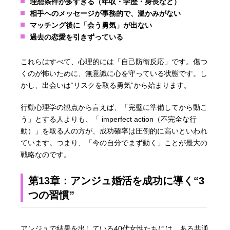
理想条件が多すぎる（年収・学歴・身長など）
相手へのメッセージが事務的で、温かみがない
マッチング後に「会う勇気」が出ない
過去の恋愛を引きずっている
これらはすべて、心理的には「自己防衛反応」です。傷つ
くのが怖いために、無意識に心を守っている状態です。し
かし、出会いは“リスクを取る勇気”から始まります。
行動心理学の観点から言えば、「完璧に準備してから動こ
う」とする人よりも、「 imperfect action（不完全な行
動）」を取る人の方が、成功確率は圧倒的に高いといわれ
ています。つまり、「今の自分でまず動く」ことが最大の
戦略なのです。
第13章：アンジュ婚活を成功に導く“3
つの習慣”
アンジュで結果を出している40代女性たちには、ある共通