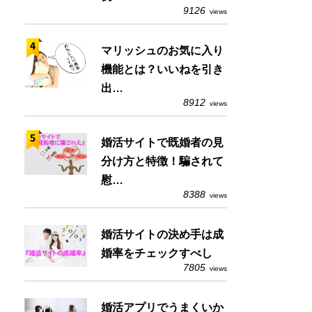
9126
views
マリッシュのお気に入り
機能とは？いいねを引き
出…
8912
views
婚活サイトで既婚者の見
分け方と特徴！騙されて
慰…
8388
views
婚活サイトの決め手は成
婚率をチェックすべし
7805
views
婚活アプリでうまくいか