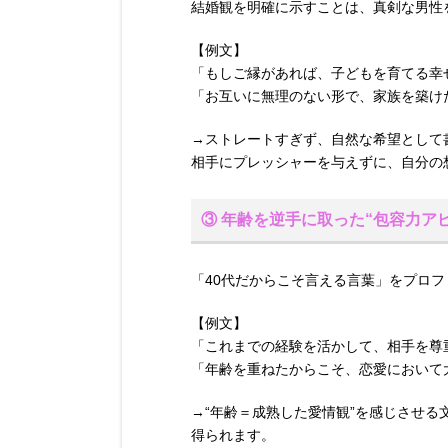
結婚観を明確に示すことは、真剣な男性
【例文】
「もしご縁があれば、子どもを育てる幸
「お互いに無理のない形で、家族を築け
→ストレートすぎず、自然な希望として
相手にプレッシャーを与えずに、自分の
③ 年齢を逆手に取った“包容力ア
「40代だからこそ言える言葉」をプロ
【例文】
「これまでの経験を活かして、相手を尊
「年齢を重ねたからこそ、恋愛において
→“年齢＝成熟した愛情観”を感じさせ
得られます。