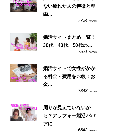
ない疲れた人の特徴と理
由…
7734
views
婚活サイトまとめ一覧！
30代、40代、50代の…
7521
views
婚活サイトで女性がかか
る料金・費用を比較！お
金…
7343
views
周りが見えていないか
も？アラフォー婚活ババ
アに…
6842
views