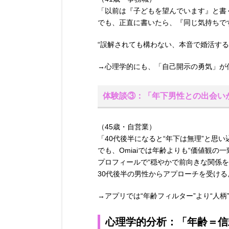
「以前は『子どもを望んでいます』と書
でも、正直に書いたら、『同じ気持ちで
“誤解されても構わない、本音で婚活す
→心理学的にも、「自己開示の勇気」が
体験談③：「年下男性との出会い
（45歳・自営業）
「40代後半になると“年下は無理”と思
でも、Omiaiでは年齢よりも“価値観の
プロフィールで“穏やかで前向きな関係を
30代後半の男性からアプローチを受け
→アプリでは“年齢フィルター”より“人
心理学的分析：「年齢＝信