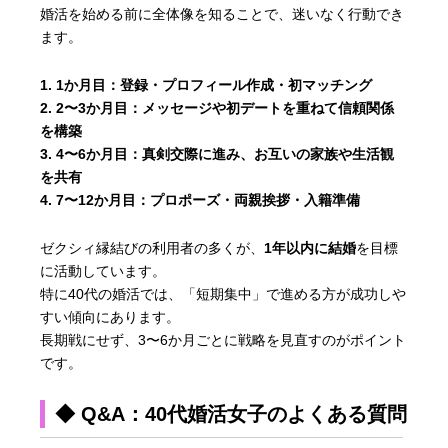
婚活を始める前に全体像を知ることで、迷いなく行動でき
ます。
1か月目：
登録・プロフィール作成・初マッチング
2〜3か月目：
メッセージや初デートを重ねて信頼関係
を構築
4〜6か月目：
真剣交際に進み、お互いの家族や生活観
を共有
7〜12か月目：
プロポーズ・両親挨拶・入籍準備
ゼクシィ縁結びの利用者の多くが、
1年以内に結婚
を目標
に活動しています。
特に40代の婚活では、「短期集中」で進める方が成功しや
すい傾向にあります。
長期戦にせず、3〜6か月ごとに戦略を見直すのがポイント
です。
◆ Q&A：40代婚活女子のよくある質問