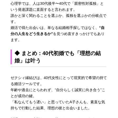
心理学では、人は30代後半〜40代で「親密性対孤独」と
いう発達課題に直面すると言われます。
誰かと深く関わることを選ぶか、孤独を選ぶかの分岐点で
す。
婚活で得た出会いは、単なる結婚相手探しではなく、
“自
分の人生をどう生きるか”
を見つめ直すきっかけでもあり
ます。
◆ まとめ：40代初婚でも「理想の結
婚」は叶う
ゼクシィ縁結びは、40代女性にとって現実的で希望の持て
る婚活ツールです。
年齢や過去にとらわれず、“自分らしく誠実に向き合う”こ
とが成功の鍵。
「私なんてもう遅い」と思っていたA子さんも、素直な気
持ちで行動した結果、理想の彼と出会いました。