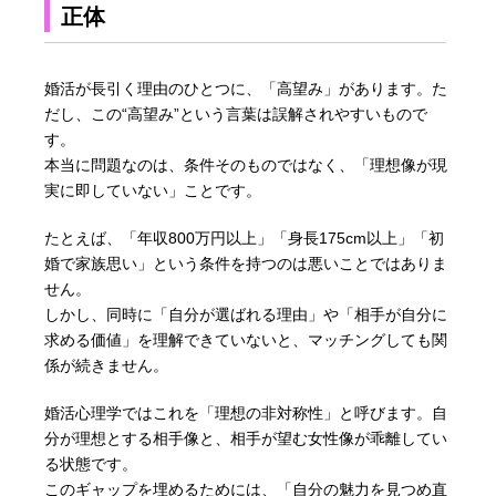
正体
婚活が長引く理由のひとつに、「高望み」があります。た
だし、この“高望み”という言葉は誤解されやすいもので
す。
本当に問題なのは、条件そのものではなく、「理想像が現
実に即していない」ことです。
たとえば、「年収800万円以上」「身長175cm以上」「初
婚で家族思い」という条件を持つのは悪いことではありま
せん。
しかし、同時に「自分が選ばれる理由」や「相手が自分に
求める価値」を理解できていないと、マッチングしても関
係が続きません。
婚活心理学ではこれを「理想の非対称性」と呼びます。自
分が理想とする相手像と、相手が望む女性像が乖離してい
る状態です。
このギャップを埋めるためには、「自分の魅力を見つめ直