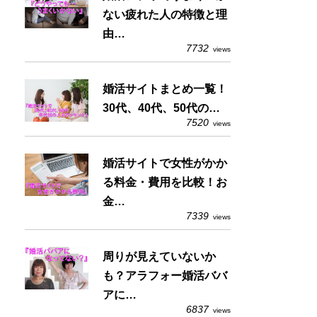
ない疲れた人の特徴と理
由…
7732
views
婚活サイトまとめ一覧！
30代、40代、50代の…
7520
views
婚活サイトで女性がかか
る料金・費用を比較！お
金…
7339
views
周りが見えていないか
も？アラフォー婚活ババ
アに…
6837
views