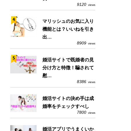
9120
views
マリッシュのお気に入り
機能とは？いいねを引き
出…
8909
views
婚活サイトで既婚者の見
分け方と特徴！騙されて
慰…
8386
views
婚活サイトの決め手は成
婚率をチェックすべし
7800
views
婚活アプリでうまくいか