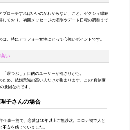
アプローチすればいいのかわからない」こと。ゼクシィ縁結
籍しており、初回メッセージの添削やデート日程の調整まで
のは、特にアラフォー女性にとって心強いポイントです。
が高い
」「暇つぶし」目的のユーザーが混ざりがち。
のため、結婚意識の高い人だけが集まります。この“真剣度
大の要因なのです。
真理子さんの場合
年仕事一筋で、恋愛は10年以上ご無沙汰。コロナ禍で人と
と不安を感じていました。