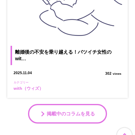
離婚後の不安を乗り越える！バツイチ女性の
wit…
2025.11.04
302
views
カテゴリー
with（ウィズ）
掲載中のコラムを見る
ペ