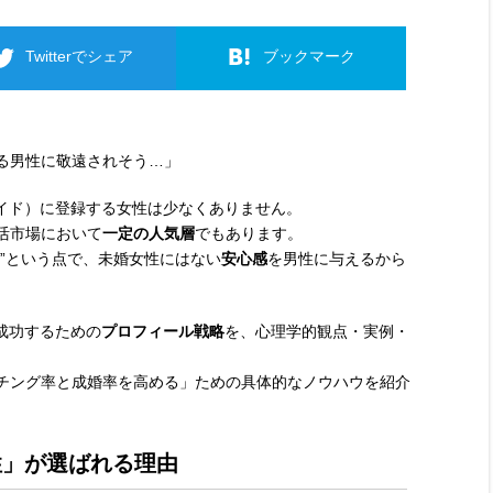
Twitterでシェア
ブックマーク
る男性に敬遠されそう…」
ブライド）に登録する女性は少なくありません。
活市場において
一定の人気層
でもあります。
”という点で、未婚女性にはない
安心感
を男性に与えるから
で成功するための
プロフィール戦略
を、心理学的観点・実例・
チング率と成婚率を高める」ための具体的なノウハウを紹介
女性」が選ばれる理由