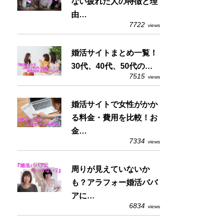
ない疲れた人の特徴と理
由…
7722
views
婚活サイトまとめ一覧！
30代、40代、50代の…
7515
views
婚活サイトで女性がかか
る料金・費用を比較！お
金…
7334
views
周りが見えていないか
も？アラフォー婚活ババ
アに…
6834
views