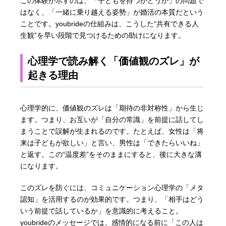
この体験が示すのは、「子どもを持つかどうか」の問題で
はなく、「一緒に乗り越える姿勢」が婚活の本質だという
ことです。youbrideの仕組みは、こうした“共有できる人
生観”を早い段階で見つけるための助けになります。
心理学で読み解く「価値観のズレ」が
起きる理由
心理学的に、価値観のズレは「期待の非対称性」から生じ
ます。つまり、お互いが「自分の常識」を前提に話してし
まうことで誤解が生まれるのです。たとえば、女性は「将
来は子どもが欲しい」と言い、男性は「できたらいいね」
と返す。この“温度差”をそのままにすると、後に大きな溝
になります。
このズレを防ぐには、コミュニケーション心理学の「メタ
認知」を活用するのが効果的です。つまり、「相手はどう
いう前提で話しているか」を意識的に考えること。
youbrideのメッセージでは、感情的になる前に「この人は