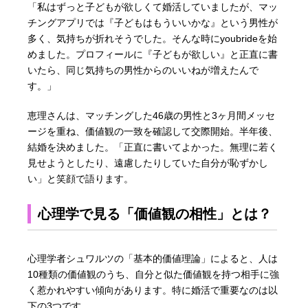
「私はずっと子どもが欲しくて婚活していましたが、マッ
チングアプリでは『子どもはもういいかな』という男性が
多く、気持ちが折れそうでした。そんな時にyoubrideを始
めました。プロフィールに『子どもが欲しい』と正直に書
いたら、同じ気持ちの男性からのいいねが増えたんで
す。」
恵理さんは、マッチングした46歳の男性と3ヶ月間メッセ
ージを重ね、価値観の一致を確認して交際開始。半年後、
結婚を決めました。「正直に書いてよかった。無理に若く
見せようとしたり、遠慮したりしていた自分が恥ずかし
い」と笑顔で語ります。
心理学で見る「価値観の相性」とは？
心理学者シュワルツの「基本的価値理論」によると、人は
10種類の価値観のうち、自分と似た価値観を持つ相手に強
く惹かれやすい傾向があります。特に婚活で重要なのは以
下の3つです。