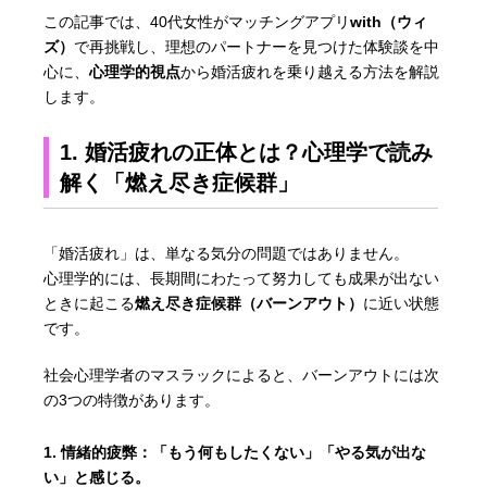
この記事では、40代女性がマッチングアプリ
with（ウィ
ズ）
で再挑戦し、理想のパートナーを見つけた体験談を中
心に、
心理学的視点
から婚活疲れを乗り越える方法を解説
します。
1. 婚活疲れの正体とは？心理学で読み
解く「燃え尽き症候群」
「婚活疲れ」は、単なる気分の問題ではありません。
心理学的には、長期間にわたって努力しても成果が出ない
ときに起こる
燃え尽き症候群（バーンアウト）
に近い状態
です。
社会心理学者のマスラックによると、バーンアウトには次
の3つの特徴があります。
情緒的疲弊：
「もう何もしたくない」「やる気が出な
い」と感じる。