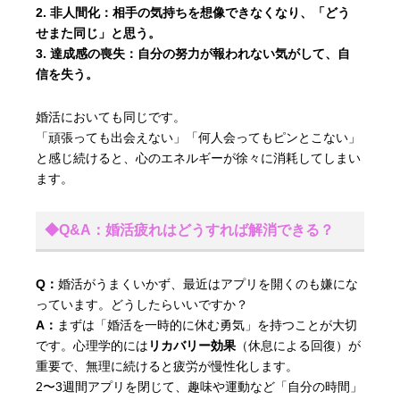
非人間化：
相手の気持ちを想像できなくなり、「どう
せまた同じ」と思う。
達成感の喪失：
自分の努力が報われない気がして、自
信を失う。
婚活においても同じです。
「頑張っても出会えない」「何人会ってもピンとこない」
と感じ続けると、心のエネルギーが徐々に消耗してしまい
ます。
◆Q&A：婚活疲れはどうすれば解消できる？
Q：
婚活がうまくいかず、最近はアプリを開くのも嫌にな
っています。どうしたらいいですか？
A：
まずは「婚活を一時的に休む勇気」を持つことが大切
です。心理学的には
リカバリー効果
（休息による回復）が
重要で、無理に続けると疲労が慢性化します。
2〜3週間アプリを閉じて、趣味や運動など「自分の時間」