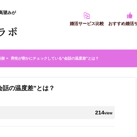
高望みが
婚活サービス比較
おすすめ婚活
裏側
男性が密かにチェックしている“会話の温度差”とは？
会話の温度差”とは？
214
view