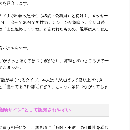
スを紹介します。
アプリで出会った男性（45歳・公務員）と初対面。メッセー
かし、会って30分で男性のテンションが急降下。会話は続
は「また連絡しますね」と言われたものの、返事は来ません
音がこちらです。
ポがずっと速くて息つく暇がない。質問も深いところまで一
てしまった」
ど話が早くなるタイプ。本人は「がんばって盛り上げなき
と「焦ってる？距離近すぎ？」という印象につながってしま
危険サイン”として認知されやすい
に違う相手に対し、無意識に「危険・不信」の可能性を感じ