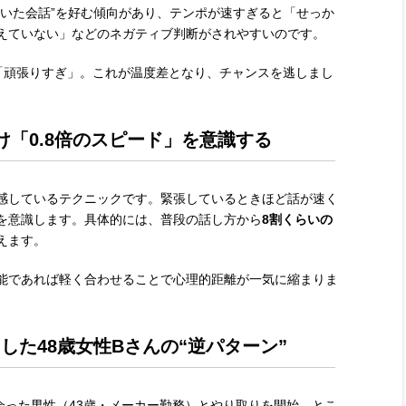
着いた会話”を好む傾向があり、テンポが速すぎると「せっか
えていない」などのネガティブ判断がされやすいのです。
「頑張りすぎ」。これが温度差となり、チャンスを逃しまし
け「0.8倍のスピード」を意識する
感しているテクニックです。緊張しているときほど話が速く
を意識します。具体的には、普段の話し方から
8割くらいの
えます。
能であれば軽く合わせることで心理的距離が一気に縮まりま
した48歳女性Bさんの“逆パターン”
会った男性（43歳・メーカー勤務）とやり取りを開始。とこ