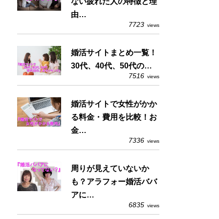
ない疲れた人の特徴と理
由…
7723
views
婚活サイトまとめ一覧！
30代、40代、50代の…
7516
views
婚活サイトで女性がかか
る料金・費用を比較！お
金…
7336
views
周りが見えていないか
も？アラフォー婚活ババ
アに…
6835
views