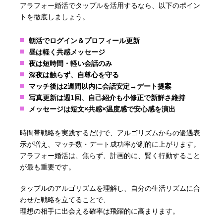
アラフォー婚活でタップルを活用するなら、以下のポイン
トを徹底しましょう。
朝活でログイン＆プロフィール更新
昼は軽く共感メッセージ
夜は短時間・軽い会話のみ
深夜は触らず、自尊心を守る
マッチ後は2週間以内に会話安定→デート提案
写真更新は週1回、自己紹介も小修正で新鮮さ維持
メッセージは短文×共感×温度感で安心感を演出
時間帯戦略を実践するだけで、アルゴリズムからの優遇表
示が増え、マッチ数・デート成功率が劇的に上がります。
アラフォー婚活は、焦らず、計画的に、賢く行動すること
が最も重要です。
タップルのアルゴリズムを理解し、自分の生活リズムに合
わせた戦略を立てることで、
理想の相手に出会える確率は飛躍的に高まります。