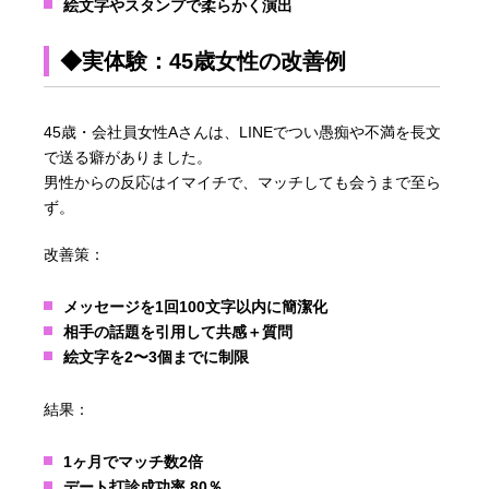
絵文字やスタンプで柔らかく演出
◆実体験：45歳女性の改善例
45歳・会社員女性Aさんは、LINEでつい愚痴や不満を長文
で送る癖がありました。
男性からの反応はイマイチで、マッチしても会うまで至ら
ず。
改善策：
メッセージを1回100文字以内に簡潔化
相手の話題を引用して共感＋質問
絵文字を2〜3個までに制限
結果：
1ヶ月でマッチ数2倍
デート打診成功率 80％