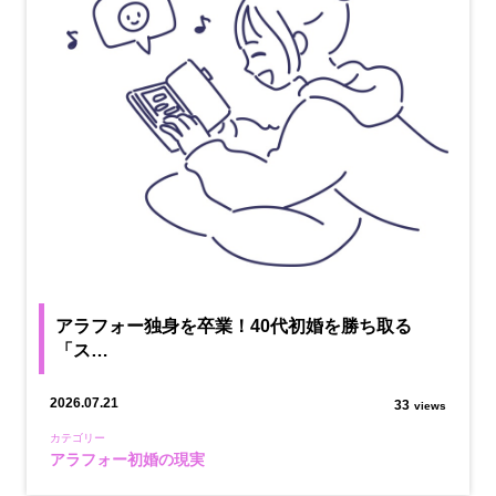
アラフォー独身を卒業！40代初婚を勝ち取る
「ス…
2026.07.21
33
views
カテゴリー
アラフォー初婚の現実