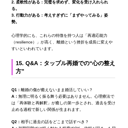
柔軟性がある：
完璧を求めず、変化を受け入れられ
る。
行動力がある：
考えすぎずに「まずやってみる」姿
勢。
心理学的にも、これらの特徴を持つ人は「再適応能力
（resilience）」が高く、離婚という挫折を成長に変えや
すいといわれています。
15. Q&A：タップル再婚での“心の整え
方”
Q1：
離婚の傷が癒えないまま婚活していい？
A：
無理に明るく振る舞う必要はありません。心理療法で
は「再体験と再解釈」が癒しの第一歩とされ、過去を受け
止める過程で新しい関係が生まれます。
Q2：
相手に過去の話をどこまで話すべき？