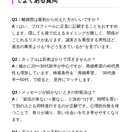
でよくある質問
Q1：
離婚歴は最初から伝えた方がいいですか？
A：
はい、プロフィールに正直に記載することをおすすめ
します。隠しても後で伝えるタイミングが難しく、関係が
こじれるリスクがあります。誠実さを重視する男性ほど、
過去の事実よりも“今どう生きているか”を見ています。
Q2：
タップルは若者ばかりで浮きませんか？
A：
確かに20〜30代前半が中心ですが、再婚希望の40代男
性も増加しています。検索条件を「再婚希望」「30代後
半〜50代」で絞ると、意外にマッチします。
Q3：
メッセージが続かないときの対処法は？
A：
「返信が来ない＝脈なし」と決めつけず、時間を置い
て別の人とも同時進行するのが正解です。心理的分散を保
つことで、焦りが減り、良い出会いを引き寄せやすくなり
ます。
Q4：
子どもがいると不利になりますか？