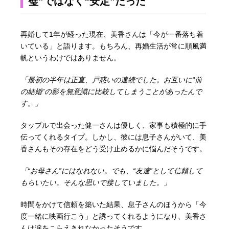
璧”ではなく“安定”だった
再婚して1年が経った現在、美香さんは「今が一番落ち着
いている」と語ります。もちろん、再婚生活が常に順風満
帆というわけではありません。
「最初の半年は正直、戸惑いの連続でした。お互いに“前
の結婚”の影を無意識に比較してしまうことがあったんで
す。」
タップルで出会った健一さんは優しく、家事も積極的に手
伝ってくれるタイプ。しかし、彼には息子さんがいて、美
香さんもその存在をどう受け止めるかに悩んだそうです。
「“お母さん”にはなれない。でも、“友達”として信頼して
もらいたい。そんな思いで接していました。」
時間をかけて信頼を築いた結果、息子さんのほうから「今
度一緒に映画行こう」と誘ってくれるようになり、美香さ
んは涙をこらえきれなかったそうです。