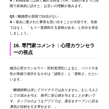
A：
初期段階では軽く触れる程度でOK。信頼が深まった段
階で具体的に話すと、お互いの理解が進みます。
Q3：
離婚歴が原因で自信がない…
A：
過去に愛された事実を思い出すことが大切です。失敗
ではなく、「もう一度挑戦する資格がある」と自分を肯定
しましょう。
16. 専門家コメント：心理カウンセラ
ーの視点
婚活心理カウンセラー・田村恵理氏によると、バツイチ女
性が再婚で成功するカギは「誠実さ」と「柔軟さ」だとい
います。
「離婚経験は決してマイナスではありません。むしろ人と
しての深みを与え、相手に安心感を与えることが多いで
す。タップルのようなアプリでは、過去をオープンに語る
勇気が信頼を引き寄せます。」