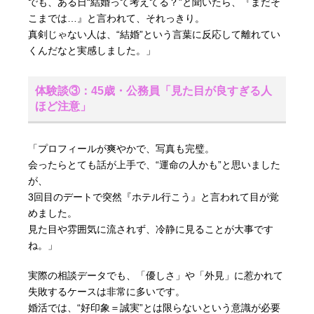
でも、ある日“結婚って考えてる？”と聞いたら、『まだそ
こまでは…』と言われて、それっきり。
真剣じゃない人は、“結婚”という言葉に反応して離れてい
くんだなと実感しました。」
体験談③：45歳・公務員「見た目が良すぎる人
ほど注意」
「プロフィールが爽やかで、写真も完璧。
会ったらとても話が上手で、“運命の人かも”と思いました
が、
3回目のデートで突然『ホテル行こう』と言われて目が覚
めました。
見た目や雰囲気に流されず、冷静に見ることが大事です
ね。」
実際の相談データでも、「優しさ」や「外見」に惹かれて
失敗するケースは非常に多いです。
婚活では、“好印象＝誠実”とは限らないという意識が必要