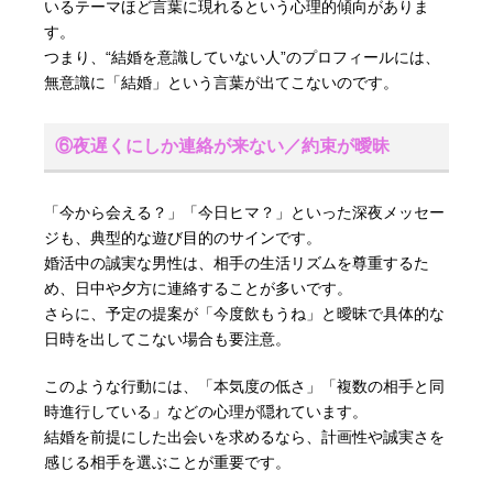
いるテーマほど言葉に現れるという心理的傾向がありま
す。
つまり、“結婚を意識していない人”のプロフィールには、
無意識に「結婚」という言葉が出てこないのです。
⑥夜遅くにしか連絡が来ない／約束が曖昧
「今から会える？」「今日ヒマ？」といった深夜メッセー
ジも、典型的な遊び目的のサインです。
婚活中の誠実な男性は、相手の生活リズムを尊重するた
め、日中や夕方に連絡することが多いです。
さらに、予定の提案が「今度飲もうね」と曖昧で具体的な
日時を出してこない場合も要注意。
このような行動には、「本気度の低さ」「複数の相手と同
時進行している」などの心理が隠れています。
結婚を前提にした出会いを求めるなら、計画性や誠実さを
感じる相手を選ぶことが重要です。