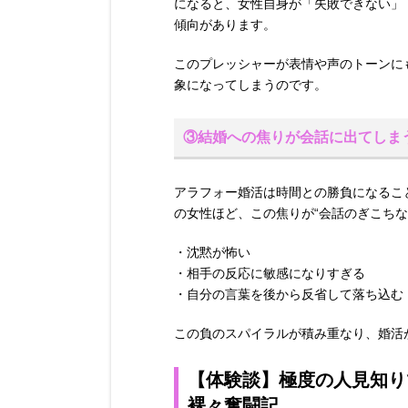
になると、女性自身が「失敗できない」
傾向があります。
このプレッシャーが表情や声のトーンに
象になってしまうのです。
③結婚への焦りが会話に出てしま
アラフォー婚活は時間との勝負になるこ
の女性ほど、この焦りが“会話のぎこちな
・沈黙が怖い
・相手の反応に敏感になりすぎる
・自分の言葉を後から反省して落ち込む
この負のスパイラルが積み重なり、婚活
【体験談】極度の人見知り
裸々奮闘記