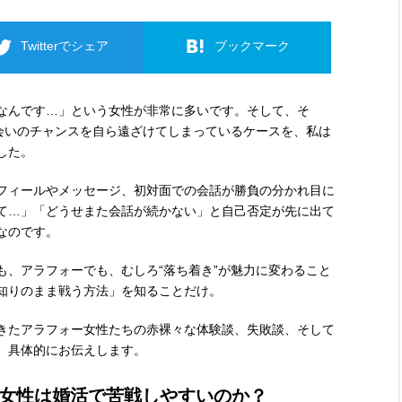
Twitterでシェア
ブックマーク
なんです…」という女性が非常に多いです。そして、そ
出会いのチャンスを自ら遠ざけてしまっているケースを、私は
した。
フィールやメッセージ、初対面での会話が勝負の分かれ目に
て…」「どうせまた会話が続かない」と自己否定が先に出て
なのです。
も、アラフォーでも、むしろ“落ち着き”が魅力に変わること
知りのまま戦う方法」を知ることだけ。
きたアラフォー女性たちの赤裸々な体験談、失敗談、そして
、具体的にお伝えします。
女性は婚活で苦戦しやすいのか？