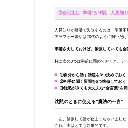
②会話術は“準備”が9割。人見知
人見知りが婚活で失敗するのは「準備不
アラフォー婚活は20代のように勢いだ
準備さえしておけば、緊張していても会
特に次の3つは事前に固めておくと、デ
①自分から話す話題を3つ決めておく
②相手に聞く質問を5つ準備しておく
③沈黙がきても大丈夫な“合言葉”を
沈黙のときに使える“魔法の一言”
「あ、緊張して話が止まっちゃいました
これ、実はとても効果的です。