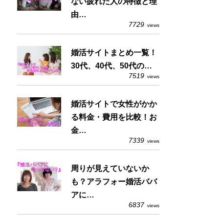
ない疲れた人の特徴と理
由…
7729
views
婚活サイトまとめ一覧！
30代、40代、50代の…
7519
views
婚活サイトで女性がかか
る料金・費用を比較！お
金…
7339
views
周りが見えていないか
も？アラフォー婚活ババ
アに…
6837
views