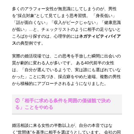
多くのアラフォー女性が無意識にしてしまうのが、男性
を“採点対象”として見てしまう思考習慣。 「身長低い」
「話が面白くない」「収入がピークじゃない」「健康意識
が低い」…と、チェックリストのように相手の足りないと
ころばかり探すのは、心理学的には
ネガティビティバイア
ス
の典型例です。
実際の婚活現場では、この思考を手放した瞬間に出会いの
質が劇的に変わる人が多いです。 ある40代前半の女性
は、「自分が選んでいるようで、実は誰にも選ばれていな
かった」ことに気づき、採点癖をやめた途端、複数の男性
から積極的にアプローチされるようになりました。
②「相手に求める条件を周囲の価値観で決め
る」ことをやめる
婚活相談に来る女性の半数以上が、自分の本音ではな
く“世間体”を基準に相手を選ぼうとしています。 会社の同