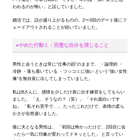
われるのが怖い」と話していました。
婚活では、話が盛り上がるものの、2〜3回のデート後にフ
ェードアウトされることが続いていました。
●やめた行動１：完璧な自分を演じること
男性と会うときは常に“仕事の顔”のままで、 ・論理的 ・
冷静 ・落ち着いている ・ツッコミに強い という“強い女性
像”を無自覚に出してしまっていました。
私はBさんに、感情を少しだけ表に出す練習をしてもらい
ました。 「え、そうなの？（笑）」 「それ面白いです
ね」 「私それ苦手で…」 たったこれだけで、表情の柔ら
かさが全然違いました。
後に夫となる男性は、 「初回は怖かったけど、2回目に会
ったら一気に印象が変わってドキッとした」 と言ってい