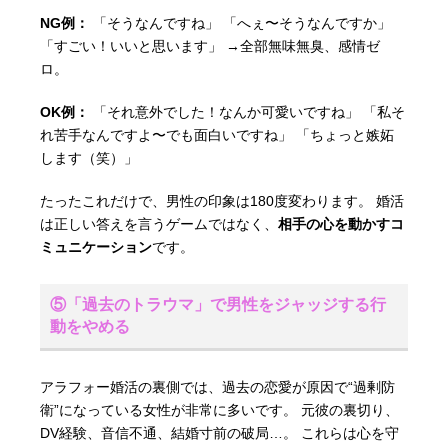
NG例：
「そうなんですね」 「へぇ〜そうなんですか」
「すごい！いいと思います」 →全部無味無臭、感情ゼ
ロ。
OK例：
「それ意外でした！なんか可愛いですね」 「私そ
れ苦手なんですよ〜でも面白いですね」 「ちょっと嫉妬
します（笑）」
たったこれだけで、男性の印象は180度変わります。 婚活
は正しい答えを言うゲームではなく、
相手の心を動かすコ
ミュニケーション
です。
⑤「過去のトラウマ」で男性をジャッジする行
動をやめる
アラフォー婚活の裏側では、過去の恋愛が原因で“過剰防
衛”になっている女性が非常に多いです。 元彼の裏切り、
DV経験、音信不通、結婚寸前の破局…。 これらは心を守