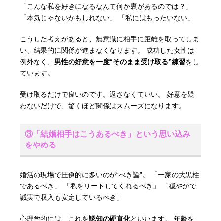
「こんな私を好きになるなんて何か裏があるのでは？」
「本気じゃないかもしれない」 「私にはもったいない」
こうした考えがあると、無意識に相手に距離を取ってしま
い、結果的に関係が進まなくなります。 成功した女性は
例外なく、
男性の好意を一度“そのまま受け取る”練習
をし
ています。
受け取るだけで良いのです。返さなくていい。 好意を疑
わないだけで、驚くほど関係はスムーズになります。
③「結婚相手はこうあるべき」という思い込み
をやめる
婚活の現場で圧倒的に多いのが“べき論”。 「一家の大黒柱
であるべき」 「私をリードしてくれるべき」 「穏やかで
誠実で収入も安定しているべき」
心理学的には、これを
認知の硬直化
といいます。 年齢を