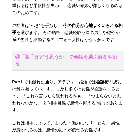
重ねるほど柔軟性が失われ、恋愛や結婚が難しくなるのは
このためです。
成功者は“べき”を手放し、
今の自分が心地よくいられる相
手
を選びます。 その結果、恋愛経験ゼロの男性や穏やか
系の男性と結婚するアラフォー女性はかなり多いです。
④「相手がどう思うか」で会話を選ぶ癖をやめ
る
Part1 でも触れた通り、アラフォー婚活では
会話術
が成功
の鍵を握っています。 しかし多くの女性が会話をすると
き、 「これを言ったら嫌われるかも」 「つまらないと思
われないかな」 と“相手目線で感情を抑える”傾向がありま
す。
これは相手にとって、まったく魅力になりません。 男性
が惹かれるのは、感情の動きが伝わる女性です。