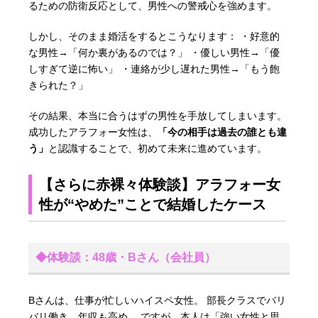
るための防衛反応として、男性への警戒心を強めます。
しかし、そのまま婚活をするとこうなります： ・好意的
な男性→「何か裏があるのでは？」 ・優しい男性→「優
しすぎて逆に怖い」 ・連絡が少し遅れた男性→「もう飽
きられた？」
その結果、本当に合うはずの男性を手放してしまいます。
成功したアラフォー女性は、
「今の相手は過去の誰とも違
う」
と認識することで、初めて未来に進めています。
【さらに赤裸々体験談】アラフォー女
性が“やめた”ことで結婚したケース
◆体験談：48歳・Bさん（会社員）
Bさんは、仕事が忙しいハイスペ女性。 部長クラスでバリ
バリ働き、年収も高め。 ですが、本人は「強い女性と思