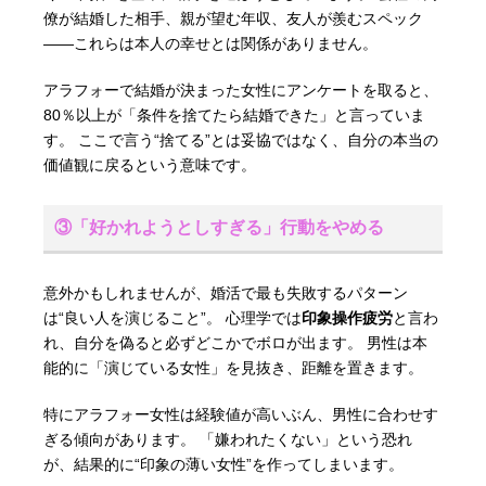
僚が結婚した相手、親が望む年収、友人が羨むスペック
――これらは本人の幸せとは関係がありません。
アラフォーで結婚が決まった女性にアンケートを取ると、
80％以上が「条件を捨てたら結婚できた」と言っていま
す。 ここで言う“捨てる”とは妥協ではなく、自分の本当の
価値観に戻るという意味です。
③「好かれようとしすぎる」行動をやめる
意外かもしれませんが、婚活で最も失敗するパターン
は“良い人を演じること”。 心理学では
印象操作疲労
と言わ
れ、自分を偽ると必ずどこかでボロが出ます。 男性は本
能的に「演じている女性」を見抜き、距離を置きます。
特にアラフォー女性は経験値が高いぶん、男性に合わせす
ぎる傾向があります。 「嫌われたくない」という恐れ
が、結果的に“印象の薄い女性”を作ってしまいます。