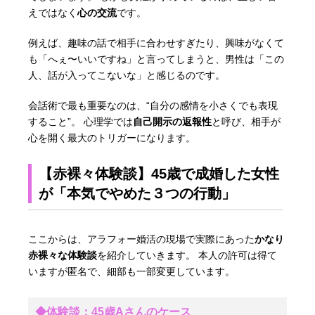
えではなく
心の交流
です。
例えば、趣味の話で相手に合わせすぎたり、興味がなくて
も「へぇ〜いいですね」と言ってしまうと、男性は「この
人、話が入ってこないな」と感じるのです。
会話術で最も重要なのは、“自分の感情を小さくでも表現
すること”。 心理学では
自己開示の返報性
と呼び、相手が
心を開く最大のトリガーになります。
【赤裸々体験談】45歳で成婚した女性
が「本気でやめた３つの行動」
ここからは、アラフォー婚活の現場で実際にあった
かなり
赤裸々な体験談
を紹介していきます。 本人の許可は得て
いますが匿名で、細部も一部変更しています。
◆体験談：45歳Aさんのケース