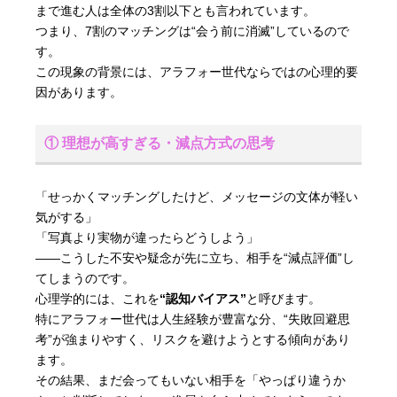
まで進む人は全体の3割以下とも言われています。
つまり、7割のマッチングは“会う前に消滅”しているので
す。
この現象の背景には、アラフォー世代ならではの心理的要
因があります。
① 理想が高すぎる・減点方式の思考
「せっかくマッチングしたけど、メッセージの文体が軽い
気がする」
「写真より実物が違ったらどうしよう」
――こうした不安や疑念が先に立ち、相手を“減点評価”し
てしまうのです。
心理学的には、これを
“認知バイアス”
と呼びます。
特にアラフォー世代は人生経験が豊富な分、“失敗回避思
考”が強まりやすく、リスクを避けようとする傾向があり
ます。
その結果、まだ会ってもいない相手を「やっぱり違うか