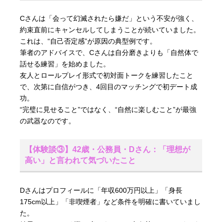
Cさんは「会って幻滅されたら嫌だ」という不安が強く、
約束直前にキャンセルしてしまうことが続いていました。
これは、“自己否定感”が原因の典型例です。
筆者のアドバイスで、Cさんは自分磨きよりも「自然体で
話せる練習」を始めました。
友人とロールプレイ形式で初対面トークを練習したこと
で、次第に自信がつき、4回目のマッチングで初デート成
功。
“完璧に見せること”ではなく、“自然に楽しむこと”が最強
の武器なのです。
【体験談③】42歳・公務員・Dさん：「理想が
高い」と言われて気づいたこと
Dさんはプロフィールに「年収600万円以上」「身長
175cm以上」「非喫煙者」など条件を明確に書いていまし
た。