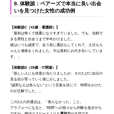
9. 体験談：ペアーズで本当に良い出会
いを見つけた女性の成功例
【体験談C（42歳・看護師）】
「最初は怖くて慎重になりすぎていました。でも、信頼で
きる男性と出会うまで半年かけました。
彼はいつも誠実で、会う前に通話もしてくれて、土日もち
ゃんと連絡をくれました。今は真剣にお付き合いしていま
す。」
【体験談D（39歳・IT関連）】
「怪しい人にも何度か当たりましたが、そのたびに自分の
見る目が育っていく感じがしました。
“誠実な人は焦らない”という言葉を信じて、時間をかけた
のが正解でした。」
この2人の共通点は、「焦らなかった」こと。
アラフォーになると、“時間”への焦りから判断を急ぎがち
ですが、婚活はスピードよりも
選別力
が大切です。