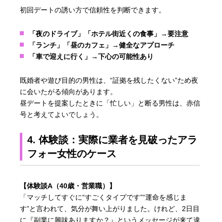
初回デートの誘い方で信頼性を判断できます。
「夜のドライブ」「ホテル街近くの食事」→要注意
「ランチ」「昼のカフェ」→健全なアプローチ
「車で迎えに行く」→下心の可能性あり
既婚者や遊び目的の男性は、“証拠を残したくない”ため夜
に会いたがる傾向があります。
昼デートを提案したときに「忙しい」と断る男性は、赤信
号と考えてよいでしょう。
4. 体験談：実際に業者を見破ったアラ
フォー女性のケース
【体験談A（40歳・営業職）】
「マッチしてすぐに“すごくタイプです”“運命を感じま
す”と言われて、気分が舞い上がりました。けれど、2日目
に『副業に興味ありますか？』というメッセージが来て違