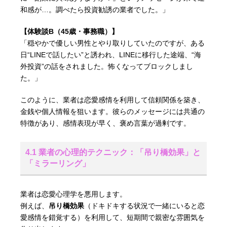
和感が…。調べたら投資勧誘の業者でした。」
【体験談B（45歳・事務職）】
「穏やかで優しい男性とやり取りしていたのですが、ある
日“LINEで話したい”と誘われ、LINEに移行した途端、“海
外投資”の話をされました。怖くなってブロックしまし
た。」
このように、業者は恋愛感情を利用して信頼関係を築き、
金銭や個人情報を狙います。彼らのメッセージには共通の
特徴があり、感情表現が早く、褒め言葉が過剰です。
4.1 業者の心理的テクニック：「吊り橋効果」と
「ミラーリング」
業者は恋愛心理学を悪用します。
例えば、
吊り橋効果
（ドキドキする状況で一緒にいると恋
愛感情を錯覚する）を利用して、短期間で親密な雰囲気を