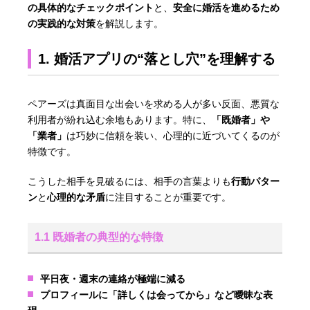
の具体的なチェックポイント
と、
安全に婚活を進めるため
の実践的な対策
を解説します。
1. 婚活アプリの“落とし穴”を理解する
ペアーズは真面目な出会いを求める人が多い反面、悪質な
利用者が紛れ込む余地もあります。特に、
「既婚者」や
「業者」
は巧妙に信頼を装い、心理的に近づいてくるのが
特徴です。
こうした相手を見破るには、相手の言葉よりも
行動パター
ン
と
心理的な矛盾
に注目することが重要です。
1.1 既婚者の典型的な特徴
平日夜・週末の連絡が極端に減る
プロフィールに「詳しくは会ってから」など曖昧な表