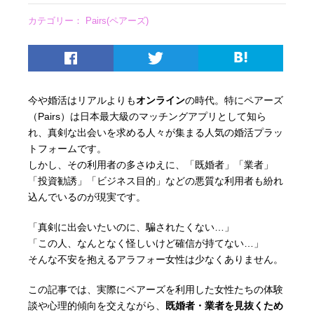
カテゴリー：
Pairs(ペアーズ)
今や婚活はリアルよりも
オンライン
の時代。特にペアーズ
（Pairs）は日本最大級のマッチングアプリとして知ら
れ、真剣な出会いを求める人々が集まる人気の婚活プラッ
トフォームです。
しかし、その利用者の多さゆえに、「既婚者」「業者」
「投資勧誘」「ビジネス目的」などの悪質な利用者も紛れ
込んでいるのが現実です。
「真剣に出会いたいのに、騙されたくない…」
「この人、なんとなく怪しいけど確信が持てない…」
そんな不安を抱えるアラフォー女性は少なくありません。
この記事では、実際にペアーズを利用した女性たちの体験
談や心理的傾向を交えながら、
既婚者・業者を見抜くため