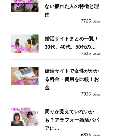
ない疲れた人の特徴と理
由…
7725
views
婚活サイトまとめ一覧！
30代、40代、50代の…
7516
views
婚活サイトで女性がかか
る料金・費用を比較！お
金…
7336
views
周りが見えていないか
も？アラフォー婚活ババ
アに…
6835
views