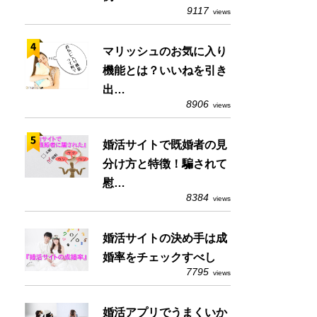
9117
views
マリッシュのお気に入り
機能とは？いいねを引き
出…
8906
views
婚活サイトで既婚者の見
分け方と特徴！騙されて
慰…
8384
views
婚活サイトの決め手は成
婚率をチェックすべし
7795
views
婚活アプリでうまくいか