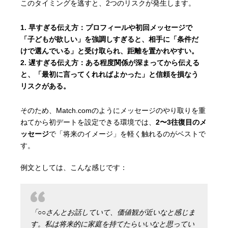
このタイミングを逃すと、2つのリスクが発生します。
早すぎる伝え方
：プロフィールや初回メッセージで
「子どもが欲しい」を強調しすぎると、相手に「条件だ
けで選んでいる」と受け取られ、距離を置かれやすい。
遅すぎる伝え方
：ある程度関係が深まってから伝える
と、「最初に言ってくれればよかった」と信頼を損なう
リスクがある。
そのため、Match.comのようにメッセージのやり取りを重
ねてから初デートを設定できる環境では、
2〜3往復目のメ
ッセージ
で「将来のイメージ」を軽く触れるのがベストで
す。
例文としては、こんな感じです：
「○○さんとお話していて、価値観が近いなと感じま
す。私は将来的に家庭を持てたらいいなと思ってい