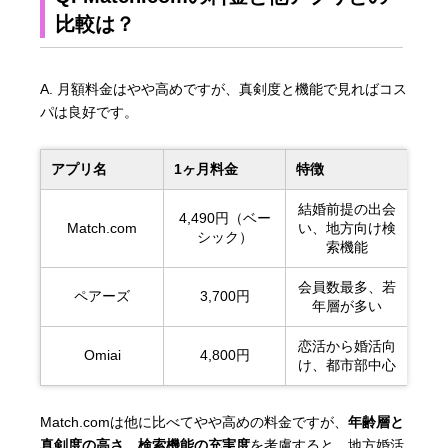
比較は？
A. 月額料金はやや高めですが、真剣度と機能で見ればコス
パは良好です。
アプリ名
1ヶ月料金
特徴
結婚前提の出会
4,490円（ベー
Match.com
い、地方向け検
シック）
索機能
会員数最多、若
ペアーズ
3,700円
年層が多い
恋活から婚活向
Omiai
4,800円
け、都市部中心
Match.comは他に比べてやや高めの料金ですが、
年齢層と
真剣度の高さ、検索機能の充実度
を考慮すると、地方婚活