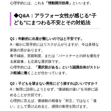
心理学的には、これを
「情動開示効果」
といいます。
◆Q&A：アラフォー女性が感じる“子
ども”にまつわる不安とその対処法
Q1：年齢的に出産が難しいのではと不安です。
A：確かに医学的にはリスクが上がりますが、今は多様な
家族の形があります。
養子縁組、里親制度、または「パートナーとの絆を優先す
る家庭像」も立派な選択肢です。
心理学的には、
「選択肢がある」という認識自体がストレ
ス軽減に働く
ことが分かっています。
Q2：子どもを望まない男性にどう接すればいいですか？
A：無理に説得しようとせず、“価値観の違い”を冷静に認
めることが大切です。
心理的に言えば、価値観の相違を「対立」ではなく「違
い」として受け止めると、感情の衝突を防げます。