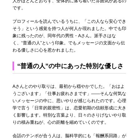
人がほとんどおらず、全体的に落ち着いた雰囲気があるの
です。
プロフィールを読んでいるうちに、「この人なら安心でき
そう」という感覚を持つ人が何人か現れました。中でも印
象に残ったのが、同年代の男性・Aさん。派手さはな
く、“普通の人”という印象。でもメッセージの文面から伝
わる優しさに心を惹かれました。
“普通の人”の中にあった特別な優しさ
Aさんとのやり取りは、最初から穏やかでした。「おはよ
うございます」「仕事お疲れさまです」——そんな何気な
いメッセージの中に、思いやりが感じられたのです。心理
学で言う「日常的親密性」は、恋愛初期の信頼形成に大き
く影響します。特別な言葉より、日々のさりげないやり取
りの積み重ねが、心の距離を縮めていくのです。
会話のテンポが合う人は、脳科学的にも「報酬系回路」が