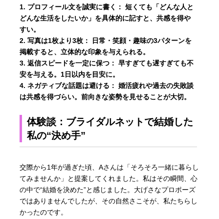
プロフィール文を誠実に書く：
短くても「どんな人と
どんな生活をしたいか」を具体的に記すと、共感を得や
すい。
写真は1枚より3枚：
日常・笑顔・趣味の3パターンを
掲載すると、立体的な印象を与えられる。
返信スピードを一定に保つ：
早すぎても遅すぎても不
安を与える。1日以内を目安に。
ネガティブな話題は避ける：
婚活疲れや過去の失敗談
は共感を得づらい。前向きな姿勢を見せることが大切。
体験談：ブライダルネットで結婚した
私の“決め手”
交際から1年が過ぎた頃、Aさんは「そろそろ一緒に暮らし
てみませんか」と提案してくれました。私はその瞬間、心
の中で“結婚を決めた”と感じました。大げさなプロポーズ
ではありませんでしたが、その自然さこそが、私たちらし
かったのです。