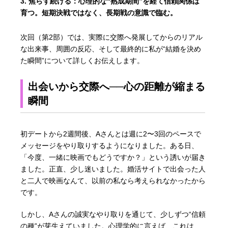
焦らず続ける：
心理的な“熟成期間”を経て信頼関係は
育つ。短期決戦ではなく、長期戦の意識で臨む。
次回（第2部）では、実際に交際へ発展してからのリアル
な出来事、周囲の反応、そして最終的に私が“結婚を決め
た瞬間”について詳しくお伝えします。
出会いから交際へ──心の距離が縮まる
瞬間
初デートから2週間後、Aさんとは週に2〜3回のペースで
メッセージをやり取りするようになりました。ある日、
「今度、一緒に映画でもどうですか？」という誘いが届き
ました。正直、少し迷いました。婚活サイトで出会った人
と二人で映画なんて、以前の私なら考えられなかったから
です。
しかし、Aさんの誠実なやり取りを通じて、少しずつ“信頼
の種”が芽生えていました。心理学的に言えば、これは