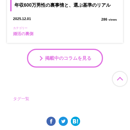
年収600万男性の裏事情と、選ぶ基準のリアル
2025.12.01
286
views
カテゴリー
婚活の裏側
掲載中のコラムを見る
ペ
タグ一覧